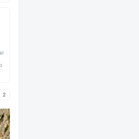
el
ci
2