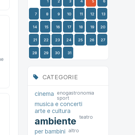
1
2
3
4
5
6
7
8
9
10
11
12
13
14
15
16
17
18
19
20
21
22
23
24
25
26
27
28
29
30
31
ne
i
CATEGORIE
enogastronomia
cinema
sport
musica e concerti
arte e cultura
teatro
ambiente
altro
per bambini