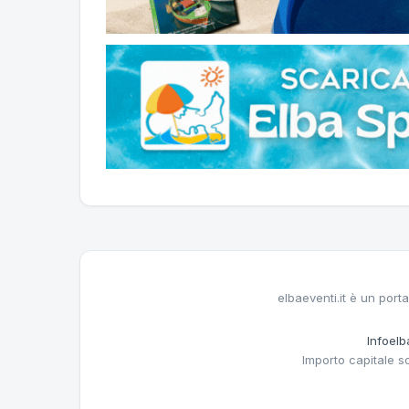
elbaeventi.it è un porta
Infoelba
Importo capitale s