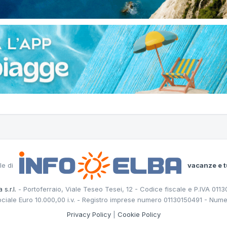
le di
vacanze e t
 s.r.l.
- Portoferraio, Viale Teseo Tesei, 12 - Codice fiscale e P.IVA 011
ociale Euro 10.000,00 i.v. - Registro imprese numero 01130150491 - Nume
Privacy Policy
|
Cookie Policy