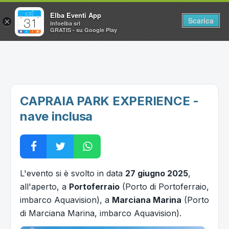
Elba Eventi App
Scarica
×
Infoelba srl
GRATIS - su Google Play
Home
Ricerca avanzata
Segnalaci un evento
CAPRAIA PARK EXPERIENCE -
Utilità
nave inclusa
Vacanze all'Isola d'Elba
L'evento si è svolto in data
27 giugno 2025
,
all'aperto, a
Portoferraio
(Porto di Portoferraio,
imbarco Aquavision), a
Marciana Marina
(Porto
di Marciana Marina, imbarco Aquavision).