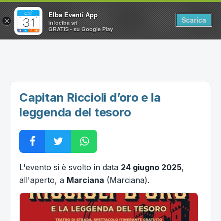
Elba Eventi App
Scarica
×
Infoelba srl
GRATIS - su Google Play
Home
Ricerca avanzata
Segnalaci un evento
Capitan Riccioli d’oro e la
Utilità
leggenda del tesoro
Vacanze all'Isola d'Elba
L'evento si è svolto in data
24 giugno 2025
,
all'aperto, a
Marciana
(Marciana).