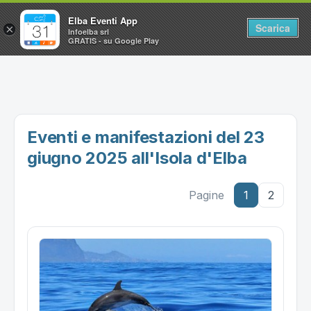
Elba Eventi App
Scarica
×
Infoelba srl
GRATIS - su Google Play
Home
Ricerca avanzata
Segnalaci un evento
Eventi e manifestazioni del 23
Utilità
giugno 2025 all'Isola d'Elba
Vacanze all'Isola d'Elba
Pagine
1
2