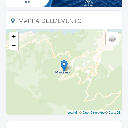
MAPPA DELL'EVENTO
+
−
Leaflet
| ©
OpenStreetMap
©
CartoDB