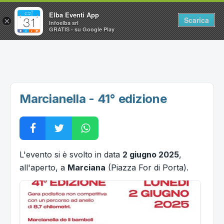
Elba Eventi App
Scarica
×
Infoelba srl
GRATIS - su Google Play
Home
Ricerca avanzata
Segnalaci un evento
Marcianella - 41° edizione
Utilità
Vacanze all'Isola d'Elba
L'evento si è svolto in data
2 giugno 2025
,
all'aperto, a
Marciana
(Piazza For di Porta).