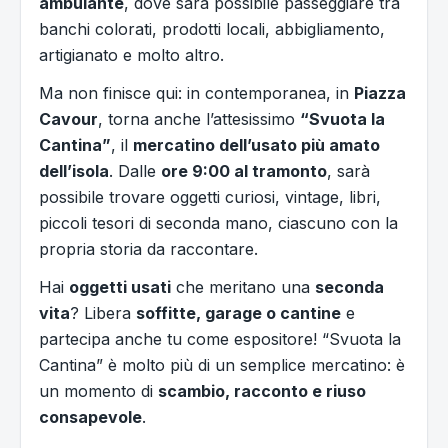
ambulante
, dove sarà possibile passeggiare tra
banchi colorati, prodotti locali, abbigliamento,
artigianato e molto altro.
Ma non finisce qui: in contemporanea, in
Piazza
Cavour
, torna anche l’attesissimo
“Svuota la
Cantina”
, il
mercatino dell’usato più amato
dell’isola
. Dalle
ore 9:00 al tramonto
, sarà
possibile trovare oggetti curiosi, vintage, libri,
piccoli tesori di seconda mano, ciascuno con la
propria storia da raccontare.
Hai
oggetti usati
che meritano una
seconda
vita
? Libera
soffitte, garage o cantine
e
partecipa anche tu come espositore! “Svuota la
Cantina” è molto più di un semplice mercatino: è
un momento di
scambio, racconto e riuso
consapevole
.