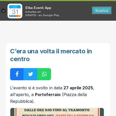
Elba Eventi App
Scarica
×
Infoelba srl
GRATIS - su Google Play
Home
Ricerca avanzata
Segnalaci un evento
C’era una volta il mercato in
Utilità
centro
Vacanze all'Isola d'Elba
L'evento si è svolto in data
27 aprile 2025
,
all'aperto, a
Portoferraio
(Piazza della
Repubblica).