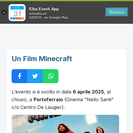
Elba Eventi App
Scarica
×
Infoelba srl
GRATIS - su Google Play
Home
Ricerca avanzata
Segnalaci un evento
Un Film Minecraft
Utilità
Vacanze all'Isola d'Elba
L'evento si è svolto in data
6 aprile 2025
, al
chiuso, a
Portoferraio
(Cinema "Nello Santi"
c/o Centro De Laugier).