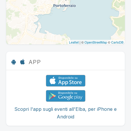
Leaflet
| ©
OpenStreetMap
©
CartoDB
APP
Scopri l'app sugli eventi all'Elba, per iPhone e
Android