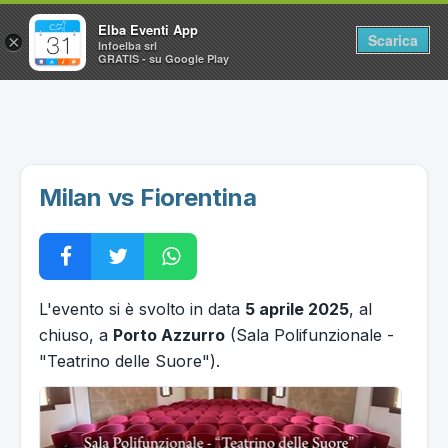
Elba Eventi App
Scarica
×
Infoelba srl
GRATIS - su Google Play
Home
Ricerca avanzata
Segnalaci un evento
Milan vs Fiorentina
Utilità
Vacanze all'Isola d'Elba
L'evento si è svolto in data
5 aprile 2025
, al
chiuso, a
Porto Azzurro
(Sala Polifunzionale -
"Teatrino delle Suore").