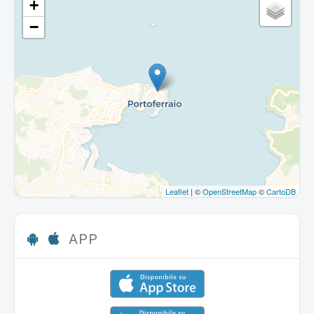
+
−
Leaflet
| ©
OpenStreetMap
©
CartoDB
APP