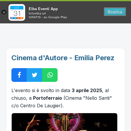
Elba Eventi App
Scarica
×
Infoelba srl
GRATIS - su Google Play
Home
Ricerca avanzata
Segnalaci un evento
Cinema d'Autore - Emilia Perez
Utilità
Vacanze all'Isola d'Elba
L'evento si è svolto in data
3 aprile 2025
, al
chiuso, a
Portoferraio
(Cinema "Nello Santi"
c/o Centro De Laugier).