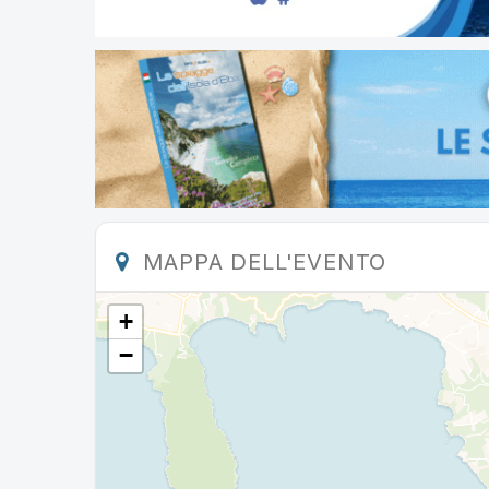
MAPPA DELL'EVENTO
+
−