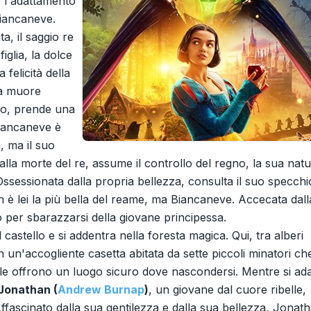
è l'adattamento
 Biancaneve.
a, il saggio re
iglia, la dolce
a felicità della
na muore
no, prende una
Biancaneve è
, ma il suo
lla morte del re, assume il controllo del regno, la sua nat
 Ossessionata dalla propria bellezza, consulta il suo specchi
on è lei la più bella del reame, ma Biancaneve. Accecata dall
o per sbarazzarsi della giovane principessa.
castello e si addentra nella foresta magica. Qui, tra alberi
in un'accogliente casetta abitata da sette piccoli minatori ch
le offrono un luogo sicuro dove nascondersi. Mentre si ada
Jonathan (
Andrew Burnap
)
, un giovane dal cuore ribelle,
 Affascinato dalla sua gentilezza e dalla sua bellezza, Jonat