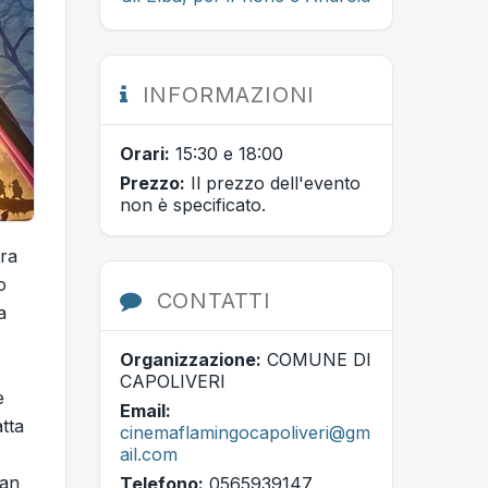
INFORMAZIONI
Orari:
15:30 e 18:00
Prezzo:
Il prezzo dell'evento
non è specificato.
ura
o
CONTATTI
a
Organizzazione:
COMUNE DI
CAPOLIVERI
e
Email:
tta
cinemaflamingocapoliveri@gm
ail.com
han
Telefono:
0565939147