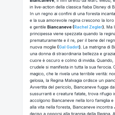
Biancaneve
, il film diretto da Marc Webb, 
in live-action della classica fiaba Disney di
In un regno ai confini di una foresta incantat
e la sua amorevole regina crescono la loro f
e gentile
Biancaneve (
Rachel Zegler
)
. Ma l
principessa viene spezzata quando la regi
prematuramente e il re, per il bene del reg
nuova moglie
(
Gal Gadot
)
. La matrigna di 
una donna di straordinaria bellezza e grazia
cuore è oscuro e colmo di invidia. Quando, a
crudele si manifesta in tutta la sua ferocia.
magico, che le rivela una terribile verità: n
gelosia, la Regina Malvagia ordisce un pian
Avvertita del pericolo, Biancaneve fugge dal 
sussurranti e creature fatate, trova rifugio 
accolgono Biancaneve nella loro famiglia e 
alla vita nella foresta, Biancaneve incontra
deciso a opporsi alla tirannia della Regina.