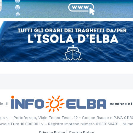
le di
vacanze e t
 s.r.l.
- Portoferraio, Viale Teseo Tesei, 12 - Codice fiscale e P.IVA 011
ociale Euro 10.000,00 i.v. - Registro imprese numero 01130150491 - Nume
Privacy Policy
|
Cookie Policy