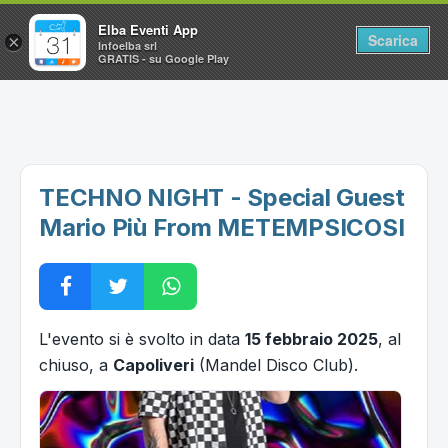
Elba Eventi App
Scarica
×
Infoelba srl
GRATIS - su Google Play
Home
Ricerca avanzata
Segnalaci un evento
TECHNO NIGHT - Special Guest
Utilità
Mario Più From METEMPSICOSI
Vacanze all'Isola d'Elba
L'evento si è svolto in data
15 febbraio 2025
, al
chiuso, a
Capoliveri
(Mandel Disco Club).