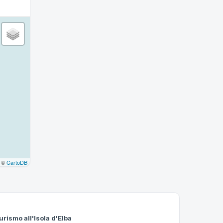
©
CartoDB
urismo all'Isola d'Elba