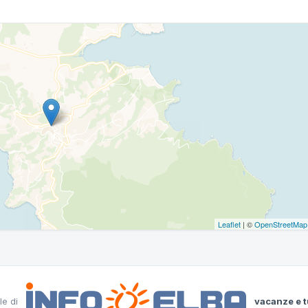
Leaflet
| ©
OpenStreetMap
le di
vacanze e t