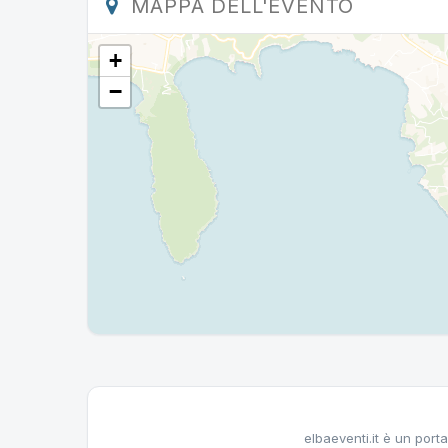
MAPPA DELL'EVENTO
+
−
elbaeventi.it è un porta