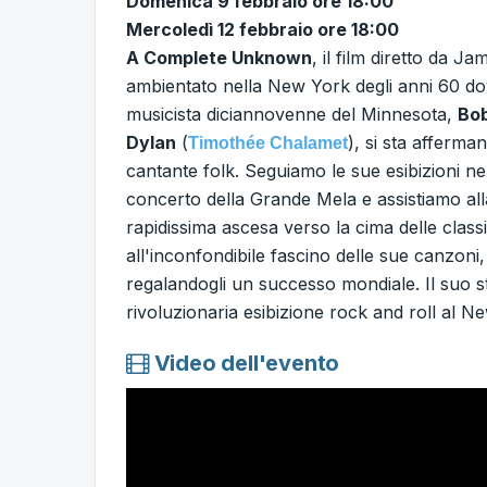
Domenica 9 febbraio ore 18:00
Mercoledì 12 febbraio ore 18:00
A Complete Unknown
, il film diretto da J
ambientato nella New York degli anni 60 d
musicista diciannovenne del Minnesota,
Bo
Dylan
(
), si sta afferm
Timothée Chalamet
cantante folk. Seguiamo le sue esibizioni ne
concerto della Grande Mela e assistiamo al
rapidissima ascesa verso la cima delle classi
all'inconfondibile fascino delle sue canzoni,
regalandogli un successo mondiale. Il suo st
rivoluzionaria esibizione rock and roll al N
Video dell'evento