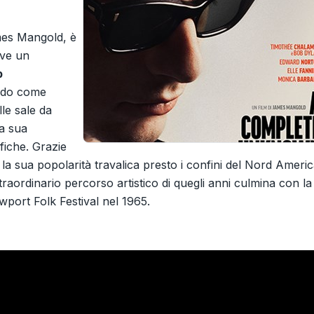
ames Mangold, è
ove un
b
ando come
lle sale da
la sua
fiche. Grazie
 la sua popolarità travalica presto i confini del Nord Ameri
raordinario percorso artistico di quegli anni culmina con la
ewport Folk Festival nel 1965.