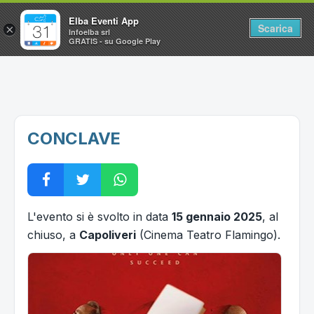
Elba Eventi App
Scarica
×
Infoelba srl
GRATIS - su Google Play
Home
Ricerca avanzata
Segnalaci un evento
CONCLAVE
Utilità
Vacanze all'Isola d'Elba
L'evento si è svolto in data
15 gennaio 2025
, al
chiuso, a
Capoliveri
(Cinema Teatro Flamingo).