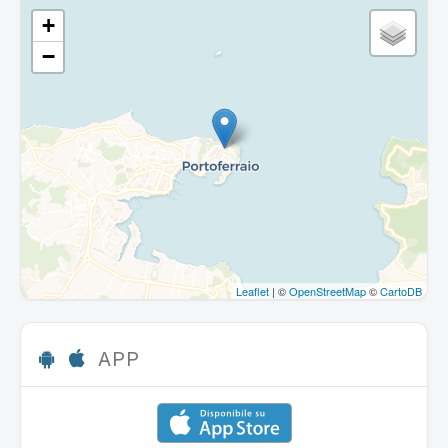
+
−
Leaflet
| ©
OpenStreetMap
©
CartoDB
APP