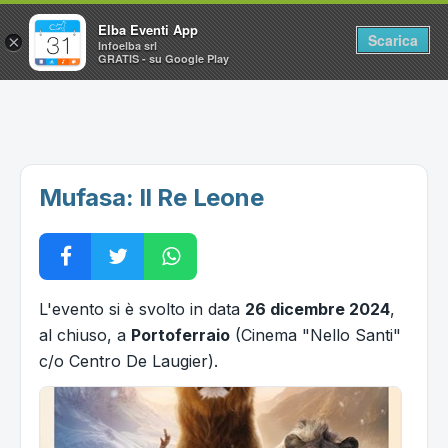
Elba Eventi App
Scarica
×
Infoelba srl
GRATIS - su Google Play
Home
Ricerca avanzata
Segnalaci un evento
Mufasa: Il Re Leone
Utilità
Vacanze all'Isola d'Elba
L'evento si è svolto in data
26 dicembre 2024
,
al chiuso, a
Portoferraio
(Cinema "Nello Santi"
c/o Centro De Laugier).