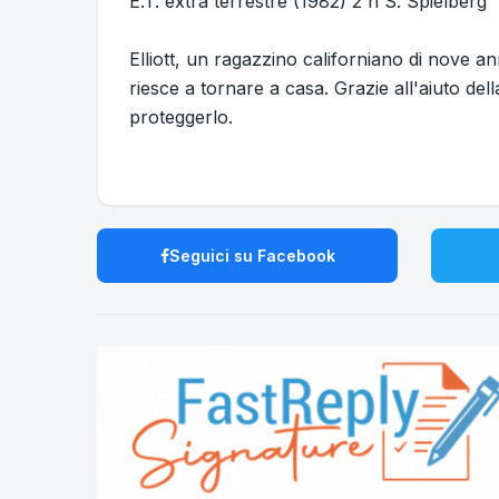
E.T. extra terrestre (1982) 2 h S. Spielberg
Elliott, un ragazzino californiano di nove a
riesce a tornare a casa. Grazie all'aiuto del
proteggerlo.
Seguici su Facebook