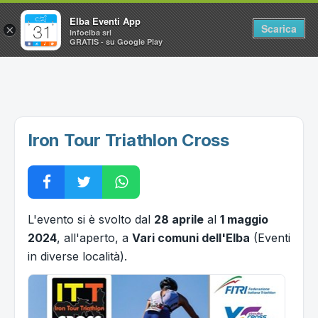
Elba Eventi App
Scarica
×
Infoelba srl
GRATIS - su Google Play
Home
Ricerca avanzata
Segnalaci un evento
Iron Tour Triathlon Cross
Utilità
Vacanze all'Isola d'Elba
L'evento si è svolto dal
28 aprile
al
1 maggio
2024
, all'aperto, a
Vari comuni dell'Elba
(Eventi
in diverse località).