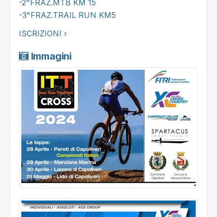
-2^FRAZ.MTB KM 15
-3^FRAZ.TRAIL RUN KM5
ISCRIZIONI ›
Immagini