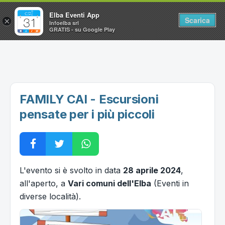
Elba Eventi App
Scarica
×
Infoelba srl
GRATIS - su Google Play
Home
Ricerca avanzata
Segnalaci un evento
FAMILY CAI - Escursioni
Utilità
pensate per i più piccoli
Vacanze all'Isola d'Elba
L'evento si è svolto in data
28 aprile 2024
,
all'aperto, a
Vari comuni dell'Elba
(Eventi in
diverse località).