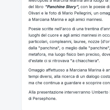
Metropolis a Marcina Marina avrà luogo la
del libro
"Panchine Story",
con le poesie d
Olivari e le foto di Mario Pellegrini, un oma
a Marciana Marina e agli amici marinesi.
Poesie scritte nell'arco di una trentina d'ann
luoghi del cuore e agli amici marinesi in occ
particolari, compleanni, lauree, nozze (d'o
dalla "panchina", o meglio dalle "panchine"
metafora, ma luogo fisico ben preciso, dove
d'estate ci si ritrovava "a chiacchiera".
Omaggio affettuoso a Marciana Marina è anch
tempi diversi, alla ricerca di un dialogo c
ma che continua a guardare e scoprire con
Alla presentazione interverranno Umberto Ma
di Persephone.