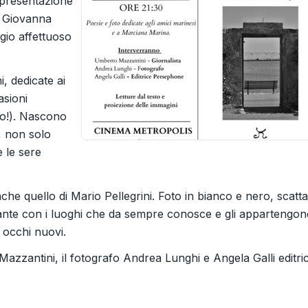
 presentazione
i Giovanna
ggio affettuoso
i, dedicate ai
asioni
ro!). Nascono
, non solo
 le sere
e quello di Mario Pellegrini. Foto in bianco e nero, scatta
ostante con i luoghi che da sempre conosce e gli appartengon
 occhi nuovi.
zzantini, il fotografo Andrea Lunghi e Angela Galli editri