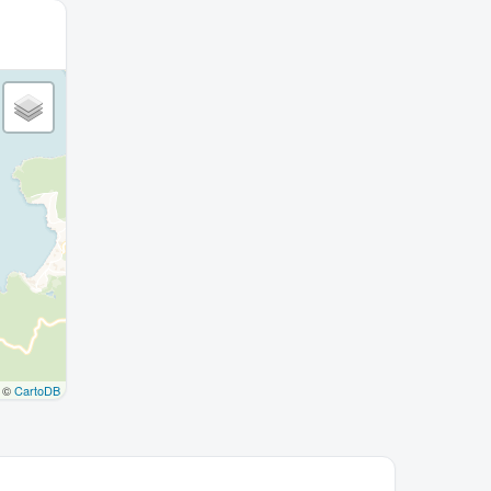
©
CartoDB