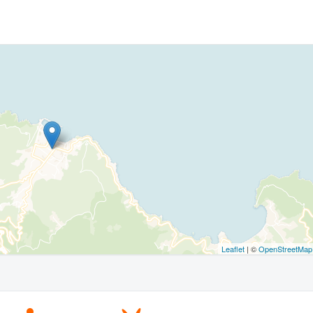
Leaflet
| ©
OpenStreetMap