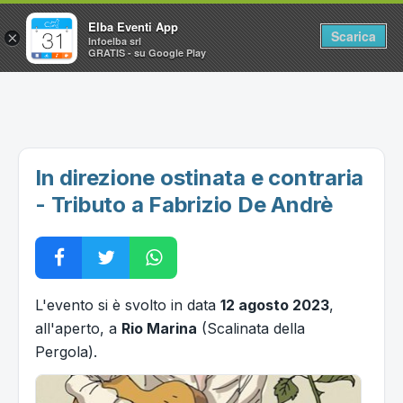
Elba Eventi App
Scarica
×
Infoelba srl
GRATIS - su Google Play
Home
Ricerca avanzata
Segnalaci un evento
In direzione ostinata e contraria
Utilità
- Tributo a Fabrizio De Andrè
Vacanze all'Isola d'Elba
L'evento si è svolto in data
12 agosto 2023
,
all'aperto, a
Rio Marina
(Scalinata della
Pergola).