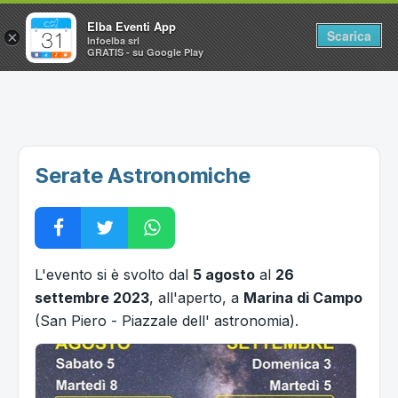
Elba Eventi App
Scarica
×
Infoelba srl
GRATIS - su Google Play
Home
Ricerca avanzata
Segnalaci un evento
Serate Astronomiche
Utilità
Vacanze all'Isola d'Elba
L'evento si è svolto dal
5 agosto
al
26
settembre 2023
, all'aperto, a
Marina di Campo
(San Piero - Piazzale dell' astronomia).