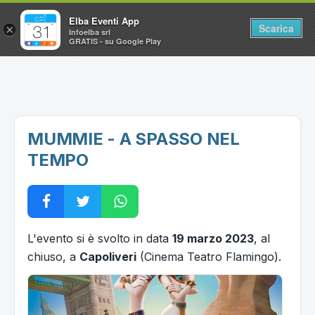
Elba Eventi App
Scarica
×
Infoelba srl
GRATIS - su Google Play
Home
Ricerca avanzata
Segnalaci un evento
MUMMIE - A SPASSO NEL
Utilità
TEMPO
Vacanze all'Isola d'Elba
L'evento si è svolto in data
19 marzo 2023
, al
chiuso, a
Capoliveri
(Cinema Teatro Flamingo).