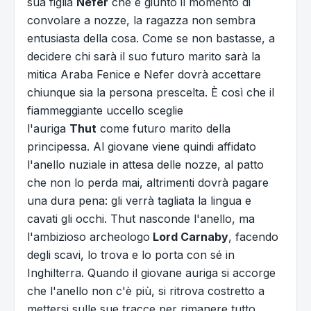
sua figlia
Nefer
che è giunto il momento di
convolare a nozze, la ragazza non sembra
entusiasta della cosa. Come se non bastasse, a
decidere chi sarà il suo futuro marito sarà la
mitica Araba Fenice e Nefer dovrà accettare
chiunque sia la persona prescelta. È così che il
fiammeggiante uccello sceglie
l'auriga
Thut
come futuro marito della
principessa. Al giovane viene quindi affidato
l'anello nuziale in attesa delle nozze, al patto
che non lo perda mai, altrimenti dovrà pagare
una dura pena: gli verrà tagliata la lingua e
cavati gli occhi. Thut nasconde l'anello, ma
l'ambizioso archeologo
Lord Carnaby
, facendo
degli scavi, lo trova e lo porta con sé in
Inghilterra. Quando il giovane auriga si accorge
che l'anello non c'è più, si ritrova costretto a
mettersi sulle sue tracce per rimanere tutto