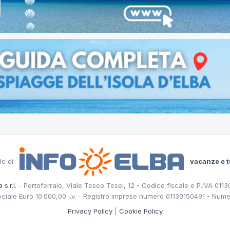
le di
vacanze e t
 s.r.l.
- Portoferraio, Viale Teseo Tesei, 12 - Codice fiscale e P.IVA 011
ociale Euro 10.000,00 i.v. - Registro imprese numero 01130150491 - Nume
Privacy Policy
|
Cookie Policy