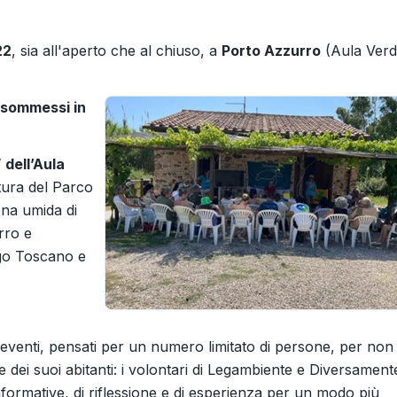
22
, sia all'aperto che al chiuso, a
Porto Azzurro
(Aula Verd
 sommessi in
dell’Aula
tura del Parco
ona umida di
rro e
ago Toscano e
li eventi, pensati per un numero limitato di persone, per non
e dei suoi abitanti: i volontari di Legambiente e Diversament
formative, di riflessione e di esperienza per un modo più