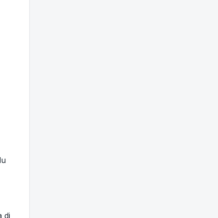
lu
 di