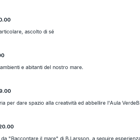
20.00
rticolare, ascolto di sé
00
 ambienti e abitanti del nostro mare.
19.00
a per dare spazio alla creatività ed abbellire l'Aula VerdeB
/20.00
ni da "Raccontare il mare" di B.Larsson, a seguire esperienza