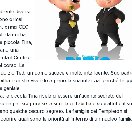
iente diversi
sono ormai
Tim, ormai CEO
l, da cui ha
la piccola Tina,
brano una
enta il Centro
l corso. La
suo zio Ted, un uomo sagace e molto intelligente. Suo padr
itha non stia vivendo a pieno la sua infanzia, perché trop
 geniale.
a: la piccola Tina rivela di essere un'agente segreto del
sione per scoprire se la scuola di Tabitha e soprattutto il s
ano qualche oscuro segreto. La famiglia dei Templeton si
coprire quali sono le priorità all'interno di un nucleo famili