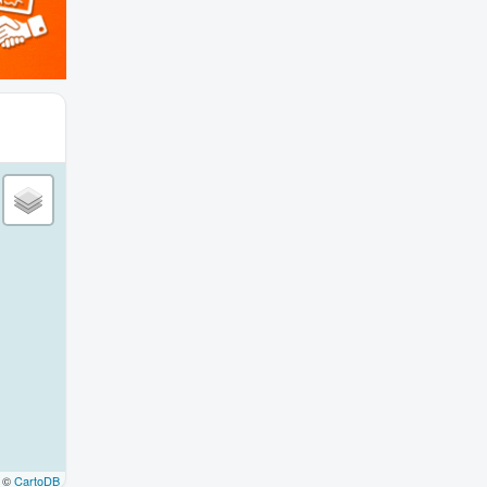
©
CartoDB