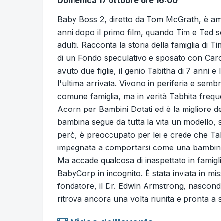
Domenica 17 ottobre ore 16:00
Baby Boss 2, diretto da Tom McGrath, è amb
anni dopo il primo film, quando Tim e Ted 
adulti. Racconta la storia della famiglia di 
di un Fondo speculativo e sposato con Caro
avuto due figlie, il genio Tabitha di 7 anni e 
l'ultima arrivata. Vivono in periferia e sem
comune famiglia, ma in verità Tabhita frequ
Acorn per Bambini Dotati ed è la migliore de
bambina segue da tutta la vita un modello, 
però, è preoccupato per lei e crede che Tab
impegnata a comportarsi come una bambina
Ma accade qualcosa di inaspettato in famigli
BabyCorp in incognito. È stata inviata in mis
fondatore, il Dr. Edwin Armstrong, nascond
ritrova ancora una volta riunita e pronta a s