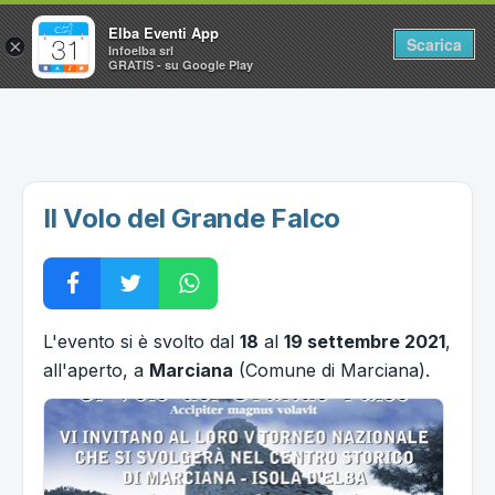
Elba Eventi App
Scarica
×
Infoelba srl
GRATIS - su Google Play
Home
Ricerca avanzata
Segnalaci un evento
Il Volo del Grande Falco
Utilità
Vacanze all'Isola d'Elba
L'evento si è svolto dal
18
al
19 settembre 2021
,
all'aperto, a
Marciana
(Comune di Marciana).