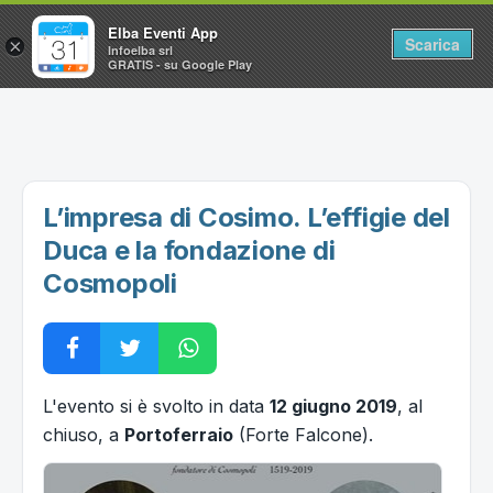
Elba Eventi App
Scarica
×
Infoelba srl
GRATIS - su Google Play
Home
Ricerca avanzata
Segnalaci un evento
L’impresa di Cosimo. L’effigie del
Utilità
Duca e la fondazione di
Cosmopoli
Vacanze all'Isola d'Elba
L'evento si è svolto in data
12 giugno 2019
, al
chiuso, a
Portoferraio
(Forte Falcone).