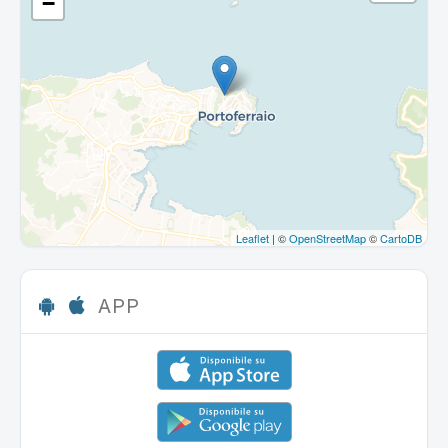
−
Leaflet
| ©
OpenStreetMap
©
CartoDB
APP