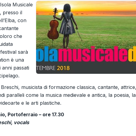
 Isola Musicale
 presso il
ell’Elba, con
cantante
coloro che
uidata
festival sarà
ation è una
i anni passati
rcipelago.
Breschi, musicista di formazione classica, cantante, attrice
di paralleli come la musica medievale e antica, la poesia, la
deoarte e le arti plastiche.
o, Portoferraio – ore 17.30
eschi, vocals