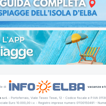
le di
vacanze e t
 s.r.l.
- Portoferraio, Viale Teseo Tesei, 12 - Codice fiscale e P.IVA 011
ociale Euro 10.000,00 i.v. - Registro imprese numero 01130150491 - Nume