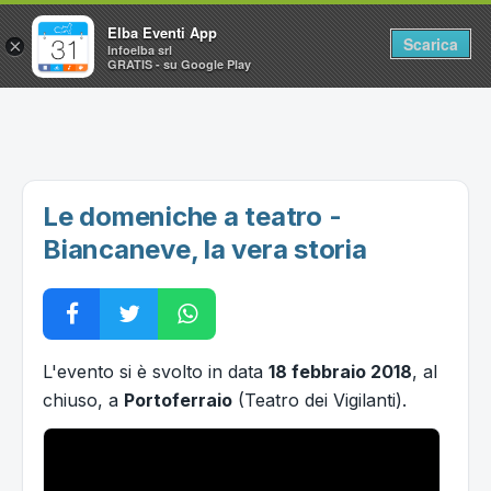
Elba Eventi App
Scarica
×
Infoelba srl
GRATIS - su Google Play
Home
Ricerca avanzata
Segnalaci un evento
Le domeniche a teatro -
Utilità
Biancaneve, la vera storia
Vacanze all'Isola d'Elba
L'evento si è svolto in data
18 febbraio 2018
, al
chiuso, a
Portoferraio
(Teatro dei Vigilanti).