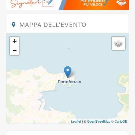
MAPPA DELL'EVENTO
+
−
Leaflet
| ©
OpenStreetMap
©
CartoDB