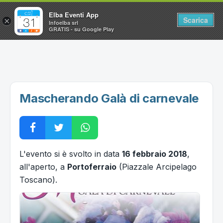
Elba Eventi App
Scarica
×
Infoelba srl
GRATIS - su Google Play
Home
Ricerca avanzata
Segnalaci un evento
Mascherando Galà di carnevale
Utilità
Vacanze all'Isola d'Elba
L'evento si è svolto in data
16 febbraio 2018
,
all'aperto, a
Portoferraio
(Piazzale Arcipelago
Toscano).