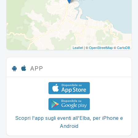
Leaflet
| ©
OpenStreetMap
©
CartoDB
APP
Scopri l'app sugli eventi all'Elba, per iPhone e
Android