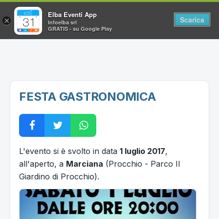
Elba Eventi App
Scarica
×
Infoelba srl
GRATIS - su Google Play
Home
Ricerca avanzata
Segnalaci un evento
FESTA GASTRONOMICA
Utilità
Vacanze all'Isola d'Elba
L'evento si è svolto in data
1 luglio 2017
,
all'aperto, a
Marciana
(Procchio - Parco Il
Giardino di Procchio).