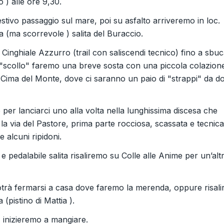
 ) alle ore 9,30.
ivo passaggio sul mare, poi su asfalto arriveremo in loc.
 (ma scorrevole ) salita del Buraccio.
Cinghiale Azzurro (trail con saliscendi tecnico) fino a sbu
llo "scollo" faremo una breve sosta con una piccola colazion
Cima del Monte, dove ci saranno un paio di "strappi" da d
 per lanciarci uno alla volta nella lunghissima discesa che
a via del Pastore, prima parte rocciosa, scassata e tecnica
e alcuni ripidoni.
 e pedalabile salita risaliremo su Colle alle Anime per un’alt
potrà fermarsi a casa dove faremo la merenda, oppure risali
 (pistino di Mattia ).
, inizieremo a mangiare.