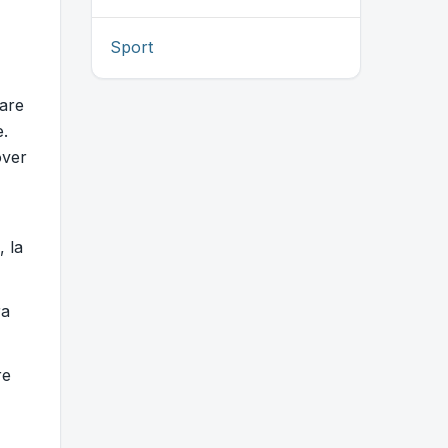
Sport
care
e.
over
, la
ra
re