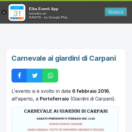
Elba Eventi App
Scarica
×
Infoelba srl
GRATIS - su Google Play
Home
Ricerca avanzata
Segnalaci un evento
Carnevale ai giardini di Carpani
Utilità
Vacanze all'Isola d'Elba
L'evento si è svolto in data
6 febbraio 2016
,
all'aperto, a
Portoferraio
(Giardini di Carpani).