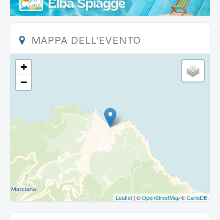
MAPPA DELL'EVENTO
+
−
Leaflet
| ©
OpenStreetMap
©
CartoDB