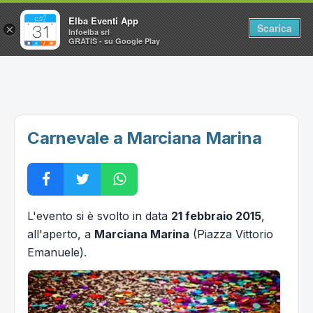
Elba Eventi App
Scarica
×
Infoelba srl
GRATIS - su Google Play
Home
Ricerca avanzata
Segnalaci un evento
Carnevale a Marciana Marina
Utilità
Vacanze all'Isola d'Elba
L'evento si è svolto in data
21 febbraio 2015
,
all'aperto, a
Marciana Marina
(Piazza Vittorio
Emanuele).