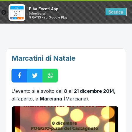
Elba Eventi App
Scarica
×
Infoelba srl
GRATIS - su Google Play
Home
Ricerca avanzata
Segnalaci un evento
Marcatini di Natale
Utilità
Vacanze all'Isola d'Elba
L'evento si è svolto dal
8
al
21 dicembre 2014
,
all'aperto, a
Marciana
(Marciana).