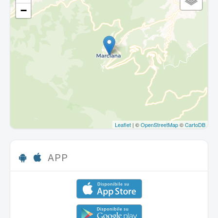
−
Leaflet
| ©
OpenStreetMap
©
CartoDB
APP