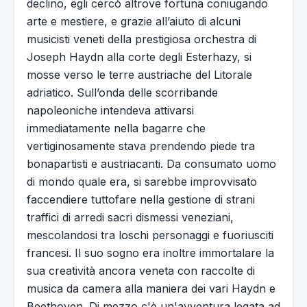
declino, egli cercò altrove fortuna coniugando
arte e mestiere, e grazie all’aiuto di alcuni
musicisti veneti della prestigiosa orchestra di
Joseph Haydn alla corte degli Esterhazy, si
mosse verso le terre austriache del Litorale
adriatico. Sull’onda delle scorribande
napoleoniche intendeva attivarsi
immediatamente nella bagarre che
vertiginosamente stava prendendo piede tra
bonapartisti e austriacanti. Da consumato uomo
di mondo quale era, si sarebbe improvvisato
faccendiere tuttofare nella gestione di strani
traffici di arredi sacri dismessi veneziani,
mescolandosi tra loschi personaggi e fuoriusciti
francesi. Il suo sogno era inoltre immortalare la
sua creatività ancora veneta con raccolte di
musica da camera alla maniera dei vari Haydn e
Beethoven. Di mezzo c'è un'avventura legata ad