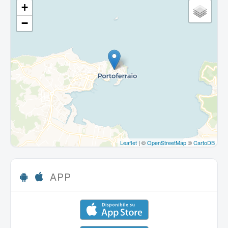
+
−
Leaflet
| ©
OpenStreetMap
©
CartoDB
APP