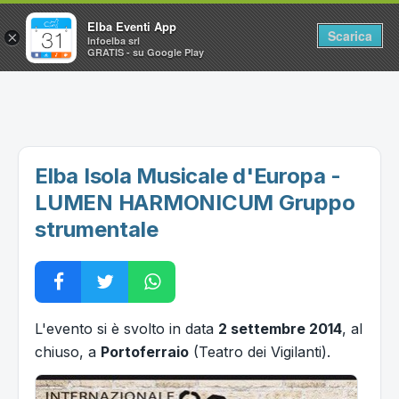
Elba Eventi App
Scarica
×
Infoelba srl
GRATIS - su Google Play
Home
Ricerca avanzata
Segnalaci un evento
Elba Isola Musicale d'Europa -
Utilità
LUMEN HARMONICUM Gruppo
strumentale
Vacanze all'Isola d'Elba
L'evento si è svolto in data
2 settembre 2014
, al
chiuso, a
Portoferraio
(Teatro dei Vigilanti).