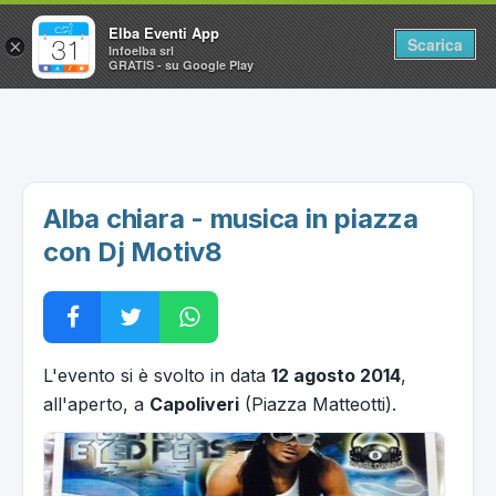
Elba Eventi App
Scarica
×
Infoelba srl
GRATIS - su Google Play
Home
Ricerca avanzata
Segnalaci un evento
Alba chiara - musica in piazza
Utilità
con Dj Motiv8
Vacanze all'Isola d'Elba
L'evento si è svolto in data
12 agosto 2014
,
all'aperto, a
Capoliveri
(Piazza Matteotti).