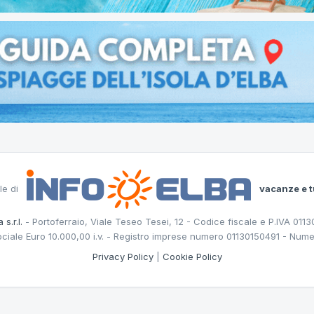
le di
vacanze e t
 s.r.l.
- Portoferraio, Viale Teseo Tesei, 12 - Codice fiscale e P.IVA 011
ociale Euro 10.000,00 i.v. - Registro imprese numero 01130150491 - Nume
Privacy Policy
|
Cookie Policy