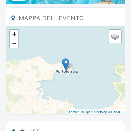
MAPPA DELL'EVENTO
+
−
Leaflet
| ©
OpenStreetMap
©
CartoDB