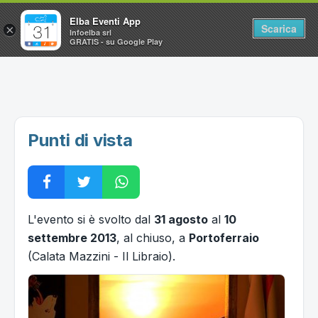
Elba Eventi App
Scarica
×
Infoelba srl
GRATIS - su Google Play
Home
Ricerca avanzata
Segnalaci un evento
Punti di vista
Utilità
Vacanze all'Isola d'Elba
L'evento si è svolto dal
31 agosto
al
10
settembre 2013
, al chiuso, a
Portoferraio
(Calata Mazzini - Il Libraio).