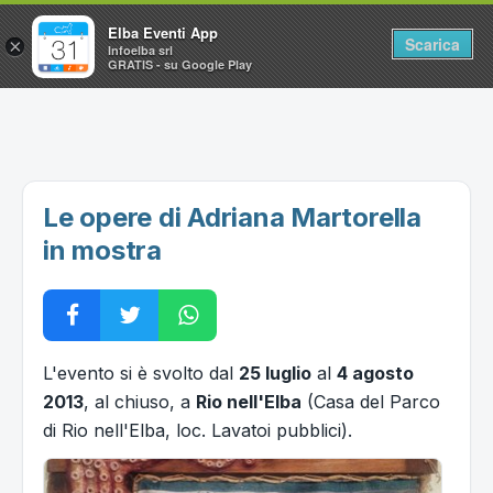
Elba Eventi App
Scarica
×
Infoelba srl
GRATIS - su Google Play
Home
Ricerca avanzata
Segnalaci un evento
Le opere di Adriana Martorella
Utilità
in mostra
Vacanze all'Isola d'Elba
L'evento si è svolto dal
25 luglio
al
4 agosto
2013
, al chiuso, a
Rio nell'Elba
(Casa del Parco
di Rio nell'Elba, loc. Lavatoi pubblici).