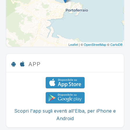
Leaflet
| ©
OpenStreetMap
©
CartoDB
APP
Scopri l'app sugli eventi all'Elba, per iPhone e
Android