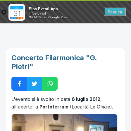
Elba Eventi App
Scarica
×
Infoelba srl
GRATIS - su Google Play
Home
Ricerca avanzata
Segnalaci un evento
Concerto Filarmonica "G.
Utilità
Pietri"
Vacanze all'Isola d'Elba
L'evento si è svolto in data
6 luglio 2012
,
all'aperto, a
Portoferraio
(Località Le Ghiaie).