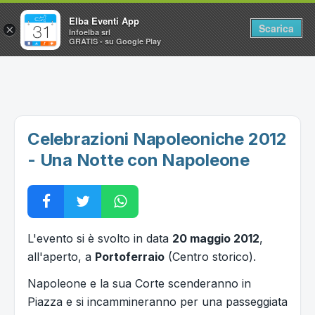
Elba Eventi App
Scarica
×
Infoelba srl
GRATIS - su Google Play
Home
Ricerca avanzata
Segnalaci un evento
Celebrazioni Napoleoniche 2012
Utilità
- Una Notte con Napoleone
Vacanze all'Isola d'Elba
L'evento si è svolto in data
20 maggio 2012
,
all'aperto, a
Portoferraio
(Centro storico).
Napoleone e la sua Corte scenderanno in
Piazza e si incammineranno per una passeggiata