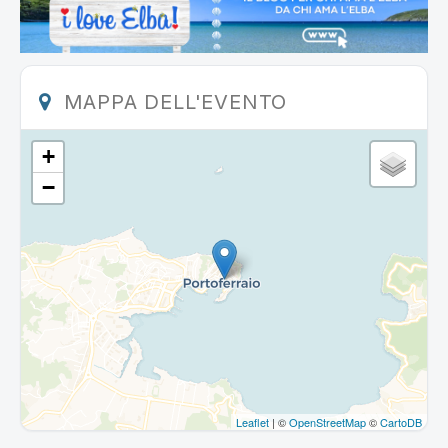
MAPPA DELL'EVENTO
+
−
Leaflet
| ©
OpenStreetMap
©
CartoDB