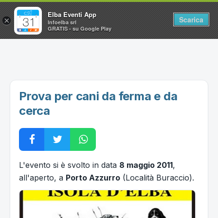
Elba Eventi App
Scarica
×
Infoelba srl
GRATIS - su Google Play
Home
Ricerca avanzata
Segnalaci un evento
Prova per cani da ferma e da
Utilità
cerca
Vacanze all'Isola d'Elba
L'evento si è svolto in data
8 maggio 2011
,
all'aperto, a
Porto Azzurro
(Località Buraccio).