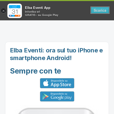
Elba Eventi App
Scarica
×
Infoelba srl
GRATIS - su Google Play
Home
Ricerca avanzata
Segnalaci un evento
Elba Eventi: ora sul tuo iPhone e
Utilità
smartphone Android!
Sempre con te
Vacanze all'Isola d'Elba