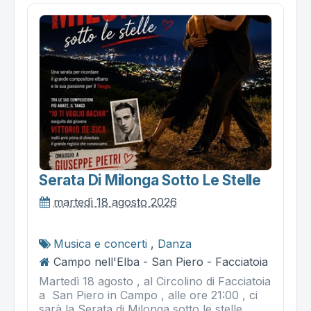
Serata Di Milonga Sotto Le Stelle
martedì 18 agosto 2026
Musica e concerti
,
Danza
Campo nell'Elba - San Piero - Facciatoia
Martedì 18 agosto , al Circolino di Facciatoia
a San Piero in Campo , alle ore 21:00 , ci
sarà la Serata di Milonga sotto le stelle ,