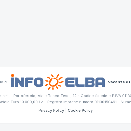
le di
vacanze e t
 s.r.l.
- Portoferraio, Viale Teseo Tesei, 12 - Codice fiscale e P.IVA 011
ociale Euro 10.000,00 i.v. - Registro imprese numero 01130150491 - Nume
Privacy Policy
|
Cookie Policy