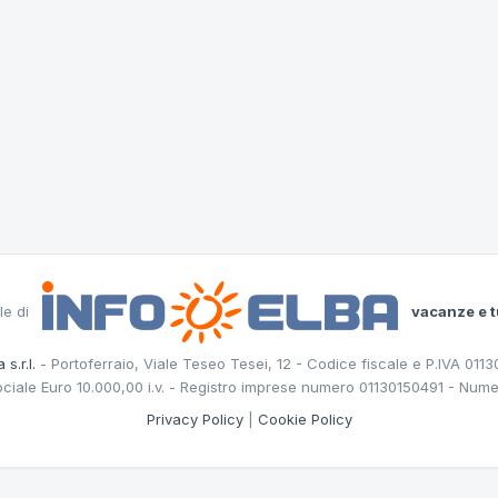
le di
vacanze e t
 s.r.l.
- Portoferraio, Viale Teseo Tesei, 12 - Codice fiscale e P.IVA 011
ociale Euro 10.000,00 i.v. - Registro imprese numero 01130150491 - Nume
Privacy Policy
|
Cookie Policy