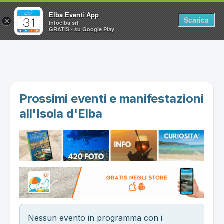
Elba Eventi App
Scarica
×
Infoelba srl
GRATIS - su Google Play
Home
Ricerca avanzata
Segnalaci un evento
Prossimi eventi e manifestazioni
Utilità
all'Isola d'Elba
Vacanze all'Isola d'Elba
Nessun evento in programma con i