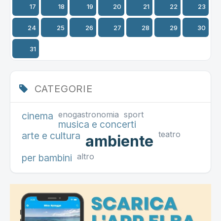
17
18
19
20
21
22
23
24
25
26
27
28
29
30
31
CATEGORIE
enogastronomia
sport
cinema
musica e concerti
teatro
arte e cultura
ambiente
altro
per bambini